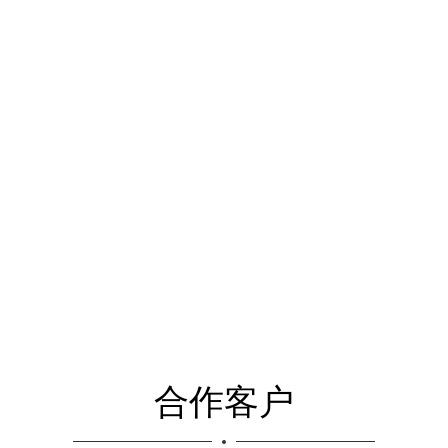
100+政企用户ICT服务落地经验，帮助用户应对IT数字化转型
合作客户